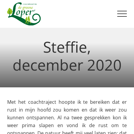
Menu
Door
Spring
naar
naar
Men
de
de
hoofd
voettekst
Uit
balans?
inhoud
Steffie,
Ik
help
je
december 2020
graag
op
weg!
Met het coachtraject hoopte ik te bereiken dat er
rust in mijn hoofd zou komen en dat ik weer zou
kunnen ontspannen. Al na twee gesprekken kon ik
weer prima slapen en vond ik de rust om te
ontspannen. De natuur heeft mij veel laten zien: dat