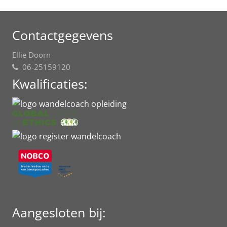
Footer
Contactgegevens
Ellie Doorn
06-25159120
Kwalificaties:
Aangesloten bij: