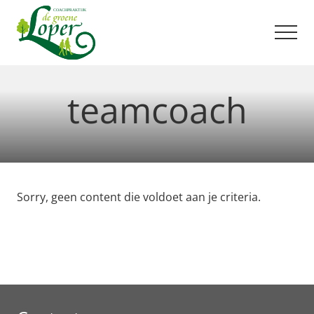
Menu
Door
Spring
naar
naar
Men
de
de
hoofd
voettekst
Uit
balans?
inhoud
teamcoach
Ik
help
je
graag
op
weg!
Sorry, geen content die voldoet aan je criteria.
Footer