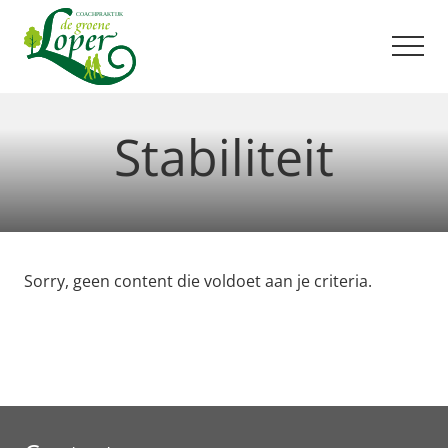
Menu
Door
Spring
naar
naar
Men
de
de
hoofd
voettekst
Uit
balans?
inhoud
Stabiliteit
Ik
help
je
graag
op
weg!
Sorry, geen content die voldoet aan je criteria.
Footer